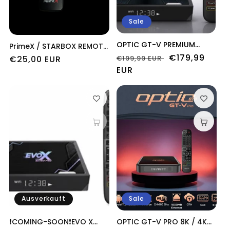
Sale
OPTIC GT-V PREMIUM
PrimeX / STARBOX REMOTE
Android TV Box 4K –
CONTROL
Normaler
Verkaufsprei
€179,99
Normaler
€25,00 EUR
€199,99 EUR
Android TV 14 | 4GB RAM |
(Fernbedienung)
Preis
EUR
Preis
64GB ROM | WiFi 6 |
Gigabit LAN | Bluetooth
Ausverkauft
Sale
❗️COMING-SOON❗️EVO X
OPTIC GT-V PRO 8K / 4K