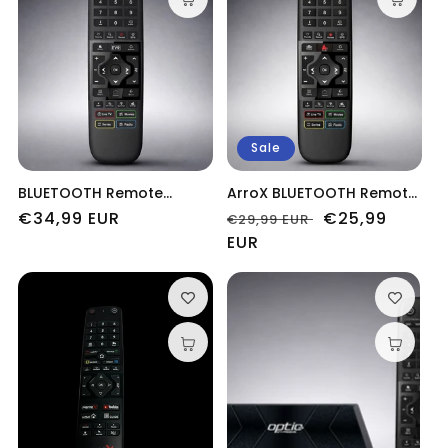
Sale
BLUETOOTH Remote
ArroX BLUETOOTH Remote
Control Fernbedienung
Control Fernbedienung
Normaler
€34,99 EUR
Normaler
Verkaufspreis
€25,99
€29,99 EUR
mit Tastenbeleuchtung
AIR Mouse für ArroX
Preis
Preis
EUR