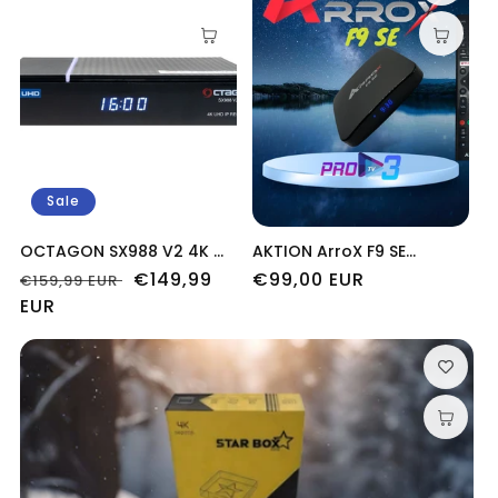
Sale
OCTAGON SX988 V2 4K WL
AKTION ArroX F9 SE
UHD LINUX IP-RECEIVER
Receiver 8K 30FPS, 4K
Normaler
Verkaufspreis
€149,99
Normaler
€99,00 EUR
€159,99 EUR
60FPS Android 9.0 Dual Wifi
Preis
EUR
Preis
Streaming Box