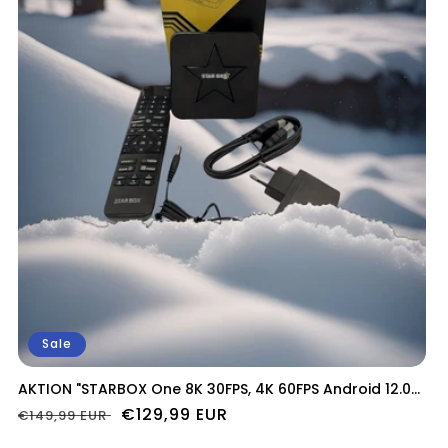
Sale
AKTION "STARBOX One 8K 30FPS, 4K 60FPS Android 12.0
Dual Wifi Streaming Box"
Normaler
Verkaufspreis
€129,99 EUR
€149,99 EUR
Preis